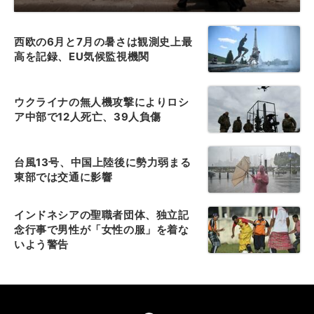
西欧の6月と7月の暑さは観測史上最
高を記録、EU気候監視機関
ウクライナの無人機攻撃によりロシ
ア中部で12人死亡、39人負傷
台風13号、中国上陸後に勢力弱まる
東部では交通に影響
インドネシアの聖職者団体、独立記
念行事で男性が「女性の服」を着な
いよう警告