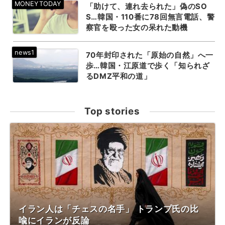
「助けて、連れ去られた」偽のSO
S…韓国・110番に78回無言電話、警
察官を殴った女の呆れた動機
70年封印された「原始の自然」へ一
歩…韓国・江原道で歩く「知られざ
るDMZ平和の道」
Top stories
イラン人は「チェスの名手」 トランプ氏の比
喩にイランが反論