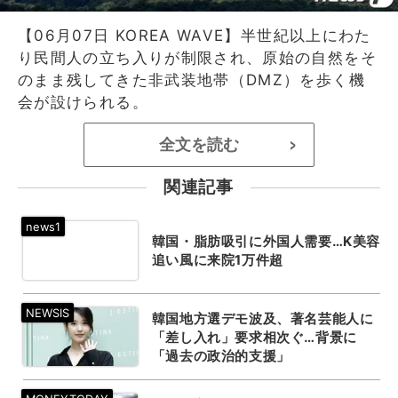
【06月07日 KOREA WAVE】半世紀以上にわた
り民間人の立ち入りが制限され、原始の自然をそ
のまま残してきた非武装地帯（DMZ）を歩く機
会が設けられる。
全文を読む
>
関連記事
韓国・脂肪吸引に外国人需要…K美容
追い風に来院1万件超
韓国地方選デモ波及、著名芸能人に
「差し入れ」要求相次ぐ…背景に
「過去の政治的支援」