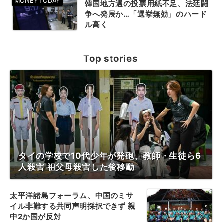
韓国地方選の投票用紙不足、法廷闘
争へ発展か…「選挙無効」のハード
ル高く
Top stories
タイの学校で10代少年が発砲、教師・生徒ら6
人殺害 祖父母殺害した後移動
太平洋諸島フォーラム、中国のミサ
イル非難する共同声明採択できず 親
中2か国が反対