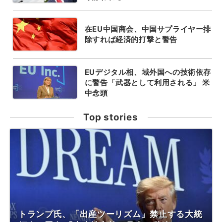
在EU中国商会、中国サプライヤー排
除すれば経済的打撃と警告
EUデジタル相、域外国への技術依存
に警告「武器として利用される」 米
中念頭
Top stories
トランプ氏、「出産ツーリズム」禁止する大統