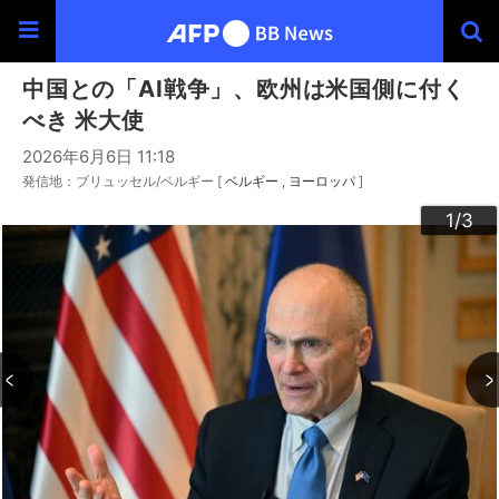
中国との「AI戦争」、欧州は米国側に付く
べき 米大使
2026年6月6日 11:18
発信地：ブリュッセル/ベルギー [
ベルギー
ヨーロッパ
]
3
2
1
/3
/3
/3