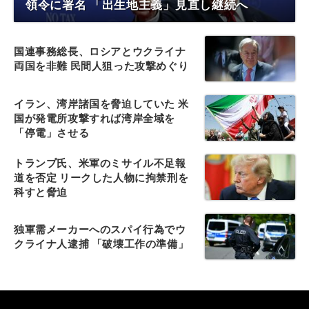
領令に署名 「出生地主義」見直し継続へ
国連事務総長、ロシアとウクライナ
両国を非難 民間人狙った攻撃めぐり
イラン、湾岸諸国を脅迫していた 米
国が発電所攻撃すれば湾岸全域を
「停電」させる
トランプ氏、米軍のミサイル不足報
道を否定 リークした人物に拘禁刑を
科すと脅迫
独軍需メーカーへのスパイ行為でウ
クライナ人逮捕 「破壊工作の準備」