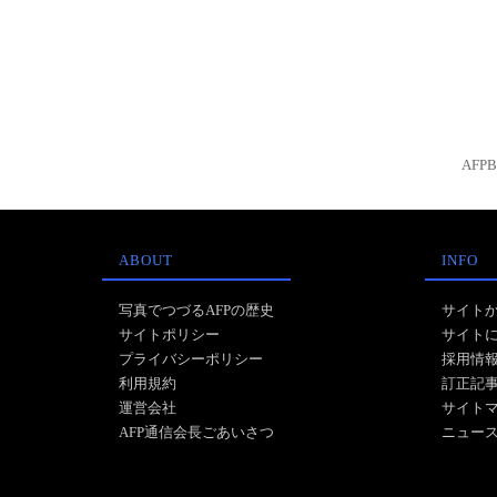
AFP
ABOUT
INFO
写真でつづるAFPの歴史
サイト
サイトポリシー
サイト
プライバシーポリシー
採用情
利用規約
訂正記
運営会社
サイト
AFP通信会長ごあいさつ
ニュー