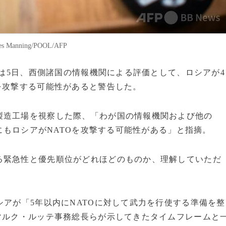
nning/POOL/AFP
相は5日、西側諸国の情報機関による評価として、ロシアが4
を攻撃する可能性があると警告した。
製造工場を視察した際、「わが国の情報機関および他の
年にもロシアがNATOを攻撃する可能性がある」と指摘。
る緊急性と優先順位がどれほどのものか、理解していただ
シアが「5年以内にNATOに対して武力を行使する準備を整
マルク・ルッテ事務総長らが示してきたタイムフレームと