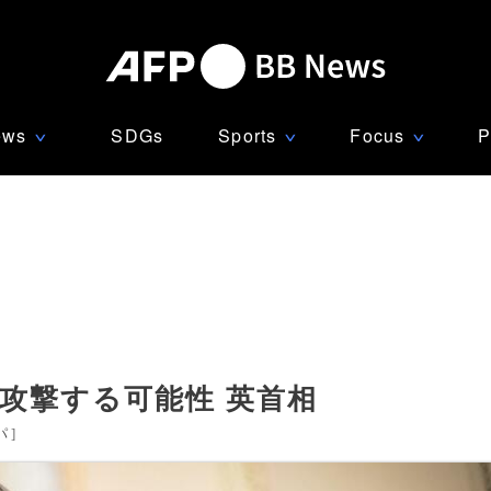
ews
SDGs
Sports
Focus
P
∨
∨
∨
を攻撃する可能性 英首相
パ
]