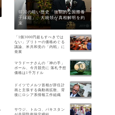
韓国の暗い歴史「強制的な国際養
子縁組」、大統領が真相解明を約
束
「1個3000円超もすべきでは
ない」ブリトーの価格めぐる
議論、米共和党の「内戦」に
発展
マラドーナさんの「神の手」
ボール、今月競売に 落札予想
価格は1千万ドル
ドイツでメルツ首相が辞任計
画と主張する偽動画拡散、背
後にロシア系情報工作組織
サウジ、トルコ、パキスタン
一
が共同防衛協定締結