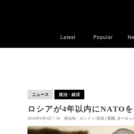
Latest
Popular
N
ニュース
政治・経済
ロシアが4年以内にNATO
2026年6月6日 7:58
発信地：ロンドン/英国 [
英国
ヨーロッ