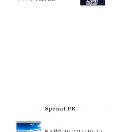
Special PR
東京特集:TOKYO UPDATES