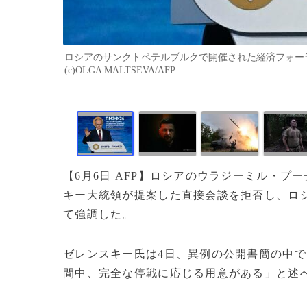
ロシアのサンクトペテルブルクで開催された経済フォーラ
(c)OLGA MALTSEVA/AFP
【6月6日 AFP】ロシアのウラジーミル・
キー大統領が提案した直接会談を拒否し、ロ
て強調した。
ゼレンスキー氏は4日、異例の公開書簡の中
間中、完全な停戦に応じる用意がある」と述