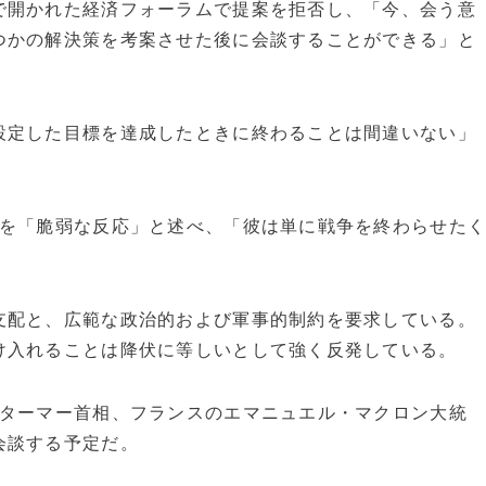
で開かれた経済フォーラムで提案を拒否し、「今、会う意
つかの解決策を考案させた後に会談することができる」と
設定した目標を達成したときに終わることは間違いない」
否を「脆弱な反応」と述べ、「彼は単に戦争を終わらせた
支配と、広範な政治的および軍事的制約を要求している。
け入れることは降伏に等しいとして強く反発している。
スターマー首相、フランスのエマニュエル・マクロン大統
会談する予定だ。