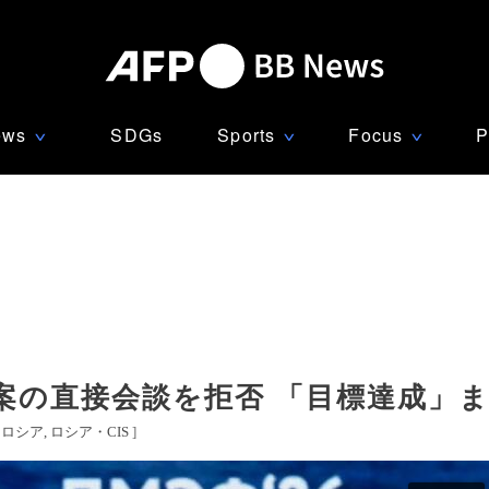
ews
SDGs
Sports
Focus
P
∨
∨
∨
案の直接会談を拒否 「目標達成」
[
ロシア
ロシア・CIS
]