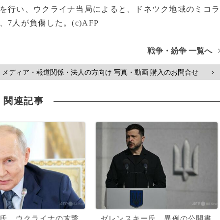
撃を行い、ウクライナ当局によると、ドネツク地域のミコ
人が負傷した。(c)AFP
戦争・紛争 一覧へ
メディア・報道関係・法人の方向け 写真・動画 購入のお問合せ
>
関連記事
氏、ウクライナの攻撃
ゼレンスキー氏、異例の公開書