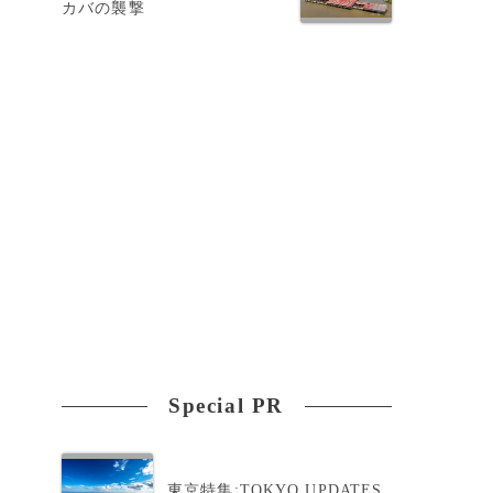
カバの襲撃
く
Special PR
東京特集:TOKYO UPDATES