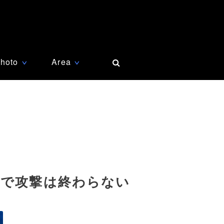
hoto
Area
∨
∨
まで攻撃は終わらない