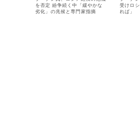
を否定 紛争続く中「緩やかな
受けロシ
劣化」の兆候と専門家指摘
れば」