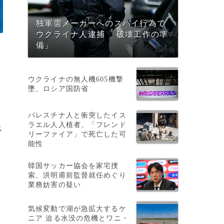
独軍需メーカーへのスパイ行為で
ウクライナ人逮捕 「破壊工作の準
備」
ウクライナの無人機605機撃
墜、ロシア国防省
パレスチナ人と衝突したイス
ラエル人入植者、「フレンド
ス
リーファイア」で死亡した可
能性
韓国サッカー協会を家宅捜
索、洪明甫前監督就任めぐり
業務妨害の疑い
期
気候変動で湖が急拡大するケ
ニア 迫る水没の危機とワニ・