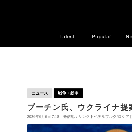
Latest
Popular
N
ニュース
戦争・紛争
プーチン氏、ウクライナ提
2026年6月6日 7:18
発信地：サンクトペテルブルク/ロシア 