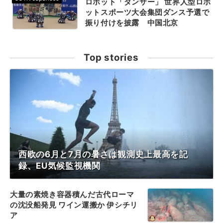
ロボット「ダンサー」 世界人型ロボ
ットスポーツ大会集団ダンス予選で
振り付けを披露 中国北京
Top stories
西欧の6月と7月の暑さは観測史上最高を記
録、EU気候監視機関
大量の素焼き容器積んだ古代ローマ
の沈没船発見 ワイン運搬か 伊シチリ
ア