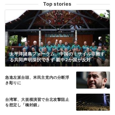
Top stories
太平洋諸島フォーラム、中国のミサイル非難す
る共同声明採択できず 親中2か国が反対
急進左派台頭、米民主党内の分断浮
き彫りに
台湾軍、大規模演習で台北攻撃阻止
を想定し「橋封鎖」