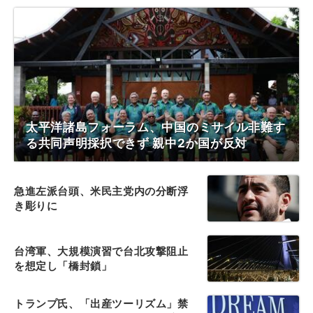
太平洋諸島フォーラム、中国のミサイル非難す
る共同声明採択できず 親中2か国が反対
急進左派台頭、米民主党内の分断浮
き彫りに
台湾軍、大規模演習で台北攻撃阻止
を想定し「橋封鎖」
トランプ氏、「出産ツーリズム」禁