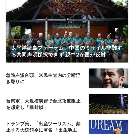
太平洋諸島フォーラム、中国のミサイル非難す
る共同声明採択できず 親中2か国が反対
急進左派台頭、米民主党内の分断浮
き彫りに
台湾軍、大規模演習で台北攻撃阻止
を想定し「橋封鎖」
トランプ氏、「出産ツーリズム」禁
止する大統領令に署名 「出生地主