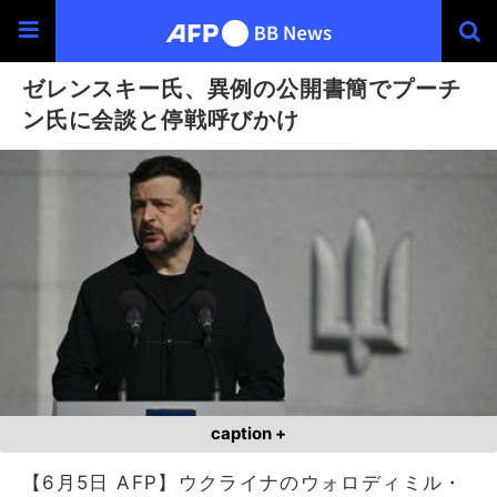
ゼレンスキー氏、異例の公開書簡でプーチ
ン氏に会談と停戦呼びかけ
caption +
【6月5日 AFP】ウクライナのウォロディミル・