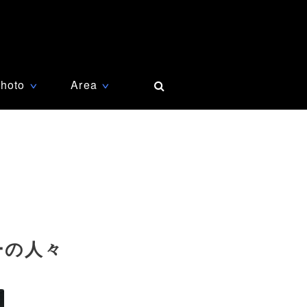
hoto
Area
∨
∨
ーの人々