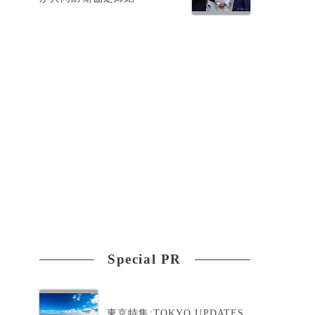
る
Special PR
東京特集:TOKYO UPDATES