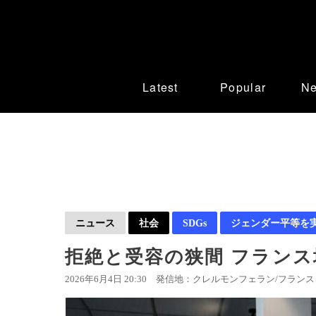
Latest
Popular
N
ニュース
社会
SDGs
ジェンダー平等を
拒絶と受容の狭間 フラン
2026年6月4日 20:30
発信地：クレルモンフェラン/フランス 