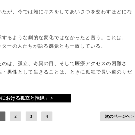
いたが、今では頰にキスをしてあいさつを交わすほどにな
示するような劇的な変化ではなかったと言う。これは、
ンダーの人たちが語る感覚とも一致している。
たのは、孤立、奇異の目、そして医療アクセスの困難さ
性・男性として生きることは、ときに孤独で長い道のりだ
における孤立と拒絶」 >
2
3
4
次のページヘ >