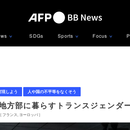
ews
SDGs
Sports
Focus
P
∨
∨
∨
実現しよう
人や国の不平等をなくそう
ス地方部に暮らすトランスジェンダ
[
フランス
ヨーロッパ
]