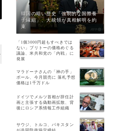
韓国の暗い歴史「強制的な国際養
子縁組」、大統領が真相解明を約
束
「1個3000円超もすべきでは
ない」ブリトーの価格めぐる
議論、米共和党の「内戦」に
発展
マラドーナさんの「神の手」
ボール、今月競売に 落札予想
価格は1千万ドル
ドイツでメルツ首相が辞任計
画と主張する偽動画拡散、背
後にロシア系情報工作組織
う
サウジ、トルコ、パキスタン
が共同防衛協定締結