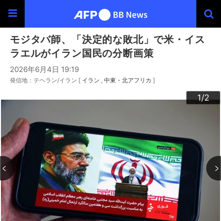
モジタバ師、「決定的な敗北」で米・イス
ラエルがイラン国民の分断画策
2026年6月4日 19:19
発信地：テヘラン/イラン [
イラン
中東・北アフリカ
]
2
1
/2
/2