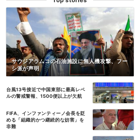
Top stories
サウジアラムコの石油施設に無人機攻撃、フー
シ派が声明
台風13号接近で中国東部に最高レベ
ルの警戒警報、1500便以上が欠航
FIFA、インファンティーノ会長を貶
める「組織的かつ継続的な妨害」を
非難