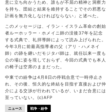
意に立ち向かうため、誰もが不屈の精神と洞察力
を持ち、団結と結束を維持することでその邪悪な
計画を無力化しなければならない」と述べた。
このメッセージは、イラン・イスラム革命の創始
者ルーホッラー・ホメイニ師の没後37年を記念
する式典で、礼拝導師によって読み上げられた。
今年3月に前最高指導者の父（アリ・ハメネイ
師）の跡を継いだモジタバ師は、就任以来一度も
公の場に姿を現しておらず、今回の式典でも本人
の椅子は空席のままだった。
中東での紛争は4月8日の停戦合意で一時停止さ
れ、その後、恒久的な終結を目指す直接および仲
介による交渉が行われているが、いまだ合意には
至っていない。(c)AFP
ニュース
戦争・紛争