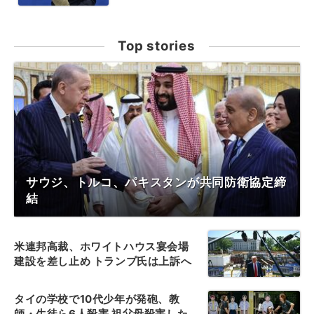
Top stories
サウジ、トルコ、パキスタンが共同防衛協定締
結
米連邦高裁、ホワイトハウス宴会場
建設を差し止め トランプ氏は上訴へ
タイの学校で10代少年が発砲、教
師・生徒ら6人殺害 祖父母殺害した