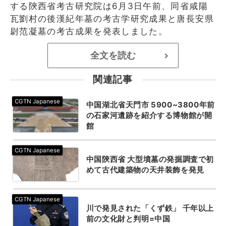
する陝西省考古研究院は6月3日午前、同省咸陽
瓦劉村の後漢紀年墓の考古学研究成果と唐長安県
尉范凝墓の考古成果を発表しました。
全文を読む
>
関連記事
中国湖北省天門市 5900~3800年前
の石家河遺跡を紹介する博物館が開
館
中国陝西省 大型墳墓の発掘調査で初
めて古代建築物の天井装飾を発見
川で発見された「くず鉄」 千年以上
前の文化財と判明=中国