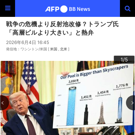
戦争の危機より反射池改修？トランプ氏
「高層ビルより大きい」と熱弁
2026年6月4日 16:45
発信地：ワシントン/米国 [
米国
北米
]
3
4
2
5
1
/5
/5
/5
/5
/5