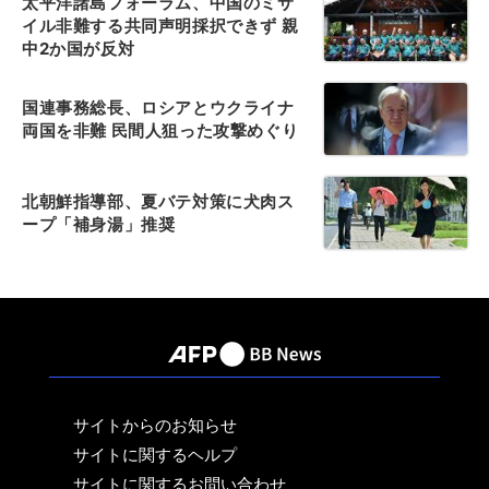
太平洋諸島フォーラム、中国のミサ
イル非難する共同声明採択できず 親
中2か国が反対
国連事務総長、ロシアとウクライナ
両国を非難 民間人狙った攻撃めぐり
北朝鮮指導部、夏バテ対策に犬肉ス
ープ「補身湯」推奨
サイトからのお知らせ
サイトに関するヘルプ
サイトに関するお問い合わせ