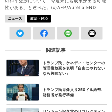
の和平交渉について「今週末にも成果が出る可能
性がある」と述べた。(c)AFP/Aurélia END
ニュース
政治・経済
関連記事
トランプ氏、ケネディ・センターの
管理権放棄を表明「自由にやれない
なら興味ない」
トランプ氏肖像入り250ドル紙幣、
財務省が発行準備
リンカーン記念堂のリフレクティン