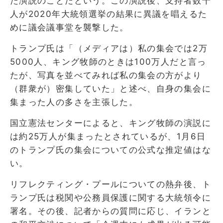
た演説のことだという。この演説後、支持者数千
人が2020年大統領選挙の結果に異議を唱えるた
めに議会議事堂を襲撃した。
トランプ氏は「（メディアは）私の集会では2万
5000人、キング牧師のときは100万人だと言っ
たが、写真を並べてみれば私の集会の方がより
（群衆が）密集していた」と述べ、自身の集会に
集まった人の多さを主張した。
国立憲法センターによると、キング牧師の演説に
は約25万人が集まったとされているが、1月6日
のトランプ氏の集会についての公式な推定値はな
い。
リフレクティング・プールについての熱弁後、ト
ランプ氏は税関や公務員保護に関する大統領令に
署名。その後、記者からの質問に応じ、イランと