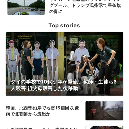
グプール、トランプ氏指示で星条旗
の青に
Top stories
タイの学校で10代少年が発砲、教師・生徒ら6
人殺害 祖父母殺害した後移動
韓国、北西部沿岸で地雷15個回収 豪
雨で北朝鮮から流出か