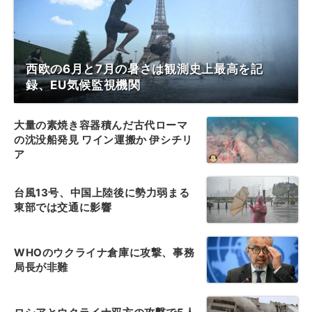
西欧の6月と7月の暑さは観測史上最高を記
録、EU気候監視機関
大量の素焼き容器積んだ古代ローマ
の沈没船発見 ワイン運搬か 伊シチリ
ア
台風13号、中国上陸後に勢力弱まる
東部では交通に影響
WHOのウクライナ倉庫に攻撃、事務
局長が非難