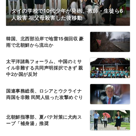
タイの学校で10代少年が発砲、教師・生徒ら6
人殺害 祖父母殺害した後移動
韓国、北西部沿岸で地雷15個回収 豪
雨で北朝鮮から流出か
太平洋諸島フォーラム、中国のミサ
イル非難する共同声明採択できず 親
中2か国が反対
国連事務総長、ロシアとウクライナ
両国を非難 民間人狙った攻撃めぐり
北朝鮮指導部、夏バテ対策に犬肉ス
ープ「補身湯」推奨