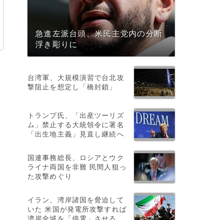
急進左派台頭、米民主党内の分断
浮き彫りに
台湾軍、大規模演習で台北攻
撃阻止を想定し「橋封鎖」
トランプ氏、「出産ツーリズ
ム」禁止する大統領令に署名
「出生地主義」見直し継続へ
国連事務総長、ロシアとウク
ライナ両国を非難 民間人狙っ
た攻撃めぐり
基
イラン、湾岸諸国を脅迫して
いた 米国が発電所攻撃すれば
湾岸全域を「停電」させる