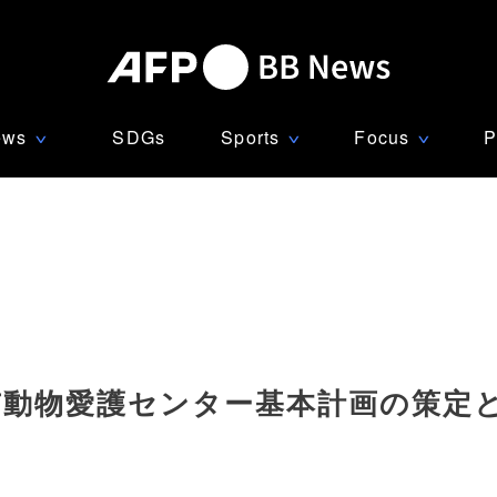
ews
SDGs
Sports
Focus
P
∨
∨
∨
市動物愛護センター基本計画の策定