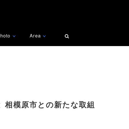
hoto
Area
∨
∨
と 相模原市との新たな取組