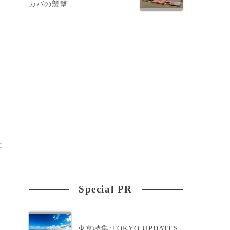
カバの襲撃
な
社
Special PR
東京特集:TOKYO UPDATES