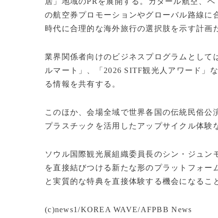
居」地域のPRを展開する。カタール航空、
の航空券プロモーションやグローバル路線に
時代に合理的な海外旅行の選択肢を示す計画
業界関係者向けのビジネスプログラムとしては
ルマート」、「2026 SITF観光人アワー
る情報を共有する。
このほか、会場全域で世界各国の伝統民俗公
プラスチックを活用したアップサイクル体験な
ソウル国際観光展組織委員長のシン・ジュン
を直接結びつける新たな形のプラットフォー
と実質的な特典を直接体験する機会になるこ
(c)news1/KOREA WAVE/AFPBB News