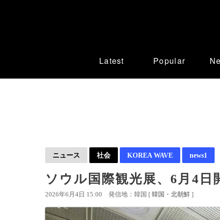
Latest
Popular
N
ニュース
社会
KOREA WAVE
news1
ソウル国際観光展、6月4日
2026年6月4日 15:00
発信地：韓国 [
韓国・北朝鮮
]