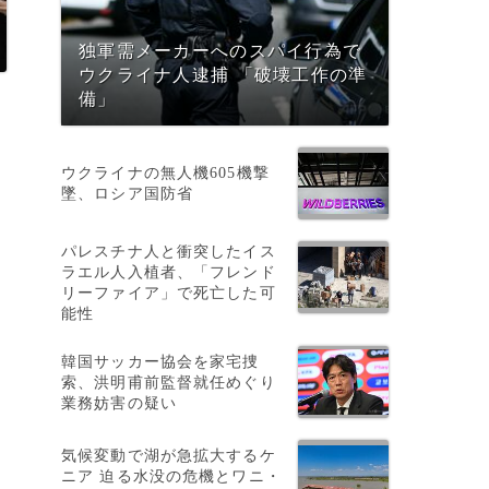
独軍需メーカーへのスパイ行為で
ウクライナ人逮捕 「破壊工作の準
備」
ウクライナの無人機605機撃
墜、ロシア国防省
パレスチナ人と衝突したイス
ラエル人入植者、「フレンド
リーファイア」で死亡した可
能性
韓国サッカー協会を家宅捜
索、洪明甫前監督就任めぐり
業務妨害の疑い
気候変動で湖が急拡大するケ
ニア 迫る水没の危機とワニ・