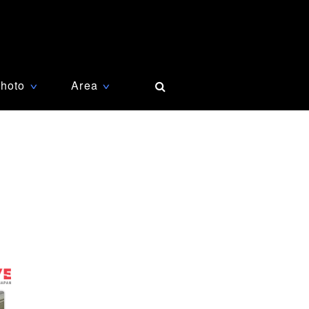
hoto
Area
∨
∨