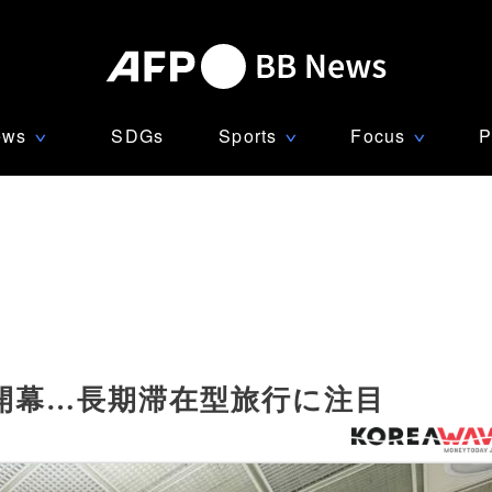
ews
SDGs
Sports
Focus
P
∨
∨
∨
開幕…長期滞在型旅行に注目