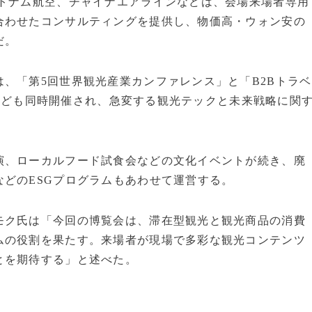
ベトナム航空、チャイナエアラインなどは、会場来場者専用
合わせたコンサルティングを提供し、物価高・ウォン安の
だ。
、「第5回世界観光産業カンファレンス」と「B2Bトラベ
ド」なども同時開催され、急変する観光テックと未来戦略に関
演、ローカルフード試食会などの文化イベントが続き、廃
どのESGプログラムもあわせて運営する。
モク氏は「今回の博覧会は、滞在型観光と観光商品の消費
ムの役割を果たす。来場者が現場で多彩な観光コンテンツ
とを期待する」と述べた。