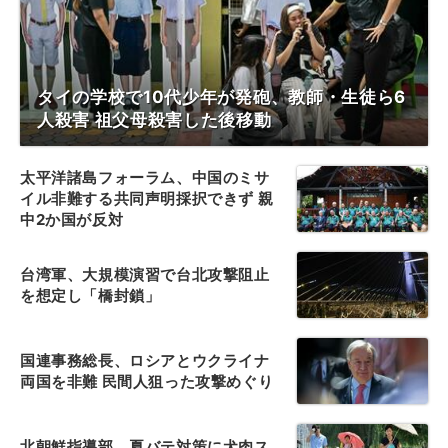
タイの学校で10代少年が発砲、教師・生徒ら6
人殺害 祖父母殺害した後移動
太平洋諸島フォーラム、中国のミサ
イル非難する共同声明採択できず 親
中2か国が反対
台湾軍、大規模演習で台北攻撃阻止
を想定し「橋封鎖」
国連事務総長、ロシアとウクライナ
両国を非難 民間人狙った攻撃めぐり
北朝鮮指導部、夏バテ対策に犬肉ス