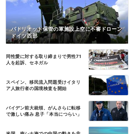
パトリオット保管の軍施設上空に不審ドローン
ドイツ西部
同性愛に対する取り締まりで男性71
人を起訴、セネガル
スペイン、移民流入問題受けイタリ
ア人旅行者の国境検査を開始
バイデン前大統領、がんさらに転移
で激しい痛み 息子「本当につらい」
米国、南シナ海での中国の動きを非