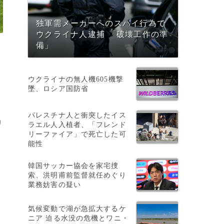
独軍需メーカーへのスパイ行為で
ウクライナ人逮捕 「破壊工作の準
備」
ウクライナの無人機605機撃
墜、ロシア国防省
パレスチナ人と衝突したイス
リ
ラエル人入植者、「フレンド
リーファイア」で死亡した可
能性
韓国サッカー協会を家宅捜
索、洪明甫前監督就任めぐり
勝
業務妨害の疑い
気候変動で湖が急拡大するケ
ニア 迫る水没の危機とワニ・