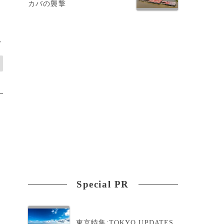
カバの襲撃
>
Special PR
東京特集:TOKYO UPDATES