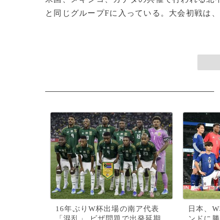
と同じグループFに入っている。大会初戦は、1
16年ぶりW杯出場の南ア代表
日本、W
「混乱」 ビザ問題で出発延期
ンドに勝