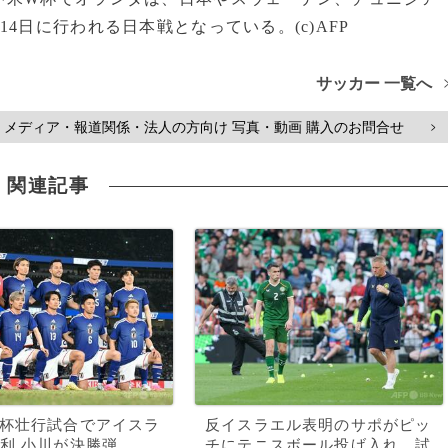
4日に行われる日本戦となっている。(c)AFP
サッカー 一覧へ
メディア・報道関係・法人の方向け 写真・動画 購入のお問合せ
>
関連記事
杯壮行試合でアイスラ
反イスラエル表明のサポがピッ
利 小川が決勝弾
チにテニスボール投げ入れ、試