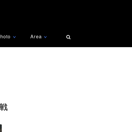
hoto
Area
∨
∨
戦