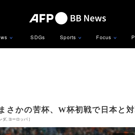
ews
SDGs
Sports
Focus
P
∨
∨
∨
まさかの苦杯、W杯初戦で日本と対
ンダ
ヨーロッパ
]