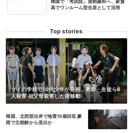
韓国で「考試院」規制緩和へ、家賃
高でワンルーム型住居として活用
Top stories
タイの学校で10代少年が発砲、教師・生徒ら6
人殺害 祖父母殺害した後移動
韓国、北西部沿岸で地雷15個回収 豪
雨で北朝鮮から流出か