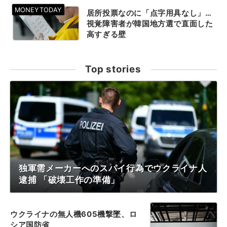
居所投票なのに「点字用具なし」…
視覚障害者が韓国地方選で直面した
高すぎる壁
Top stories
独軍需メーカーへのスパイ行為でウクライナ人
逮捕 「破壊工作の準備」
ウクライナの無人機605機撃墜、ロ
シア国防省