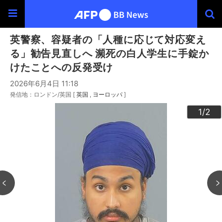
英警察、容疑者の「人種に応じて対応変え
る」勧告見直しへ 瀕死の白人学生に手錠か
けたことへの反発受け
2026年6月4日 11:18
発信地：ロンドン/英国 [
英国
ヨーロッパ
]
2
1
/2
/2