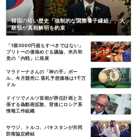
韓国の暗い歴史「強制的な国際養子縁組」、大
統領が真相解明を約束
「1個3000円超もすべきではない」
ブリトーの価格めぐる議論、米共和
党の「内戦」に発展
マラドーナさんの「神の手」ボー
ル、今月競売に 落札予想価格は1千万
ドル
ドイツでメルツ首相が辞任計画と主
張する偽動画拡散、背後にロシア系
情報工作組織
サウジ、トルコ、パキスタンが共同
防衛協定締結