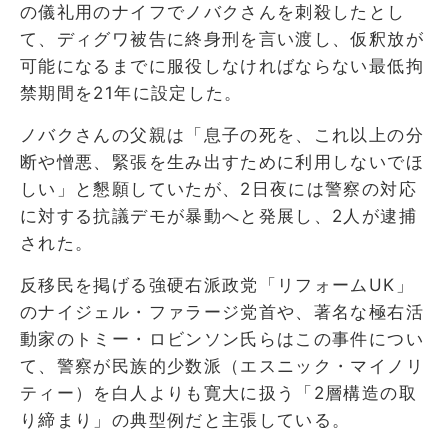
の儀礼用のナイフでノバクさんを刺殺したとし
て、ディグワ被告に終身刑を言い渡し、仮釈放が
可能になるまでに服役しなければならない最低拘
禁期間を21年に設定した。
ノバクさんの父親は「息子の死を、これ以上の分
断や憎悪、緊張を生み出すために利用しないでほ
しい」と懇願していたが、2日夜には警察の対応
に対する抗議デモが暴動へと発展し、2人が逮捕
された。
反移民を掲げる強硬右派政党「リフォームUK」
のナイジェル・ファラージ党首や、著名な極右活
動家のトミー・ロビンソン氏らはこの事件につい
て、警察が民族的少数派（エスニック・マイノリ
ティー）を白人よりも寛大に扱う「2層構造の取
り締まり」の典型例だと主張している。