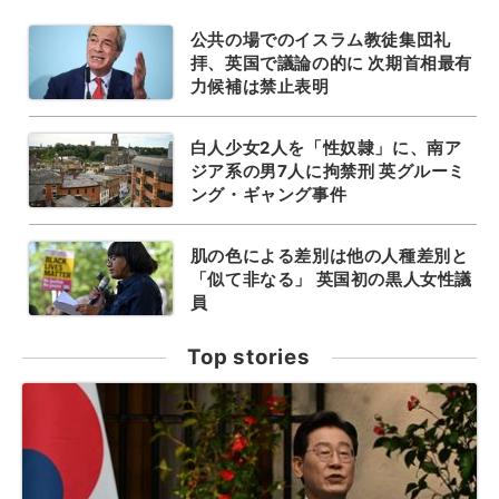
公共の場でのイスラム教徒集団礼
拝、英国で議論の的に 次期首相最有
力候補は禁止表明
白人少女2人を「性奴隷」に、南ア
ジア系の男7人に拘禁刑 英グルーミ
ング・ギャング事件
肌の色による差別は他の人種差別と
「似て非なる」 英国初の黒人女性議
員
Top stories