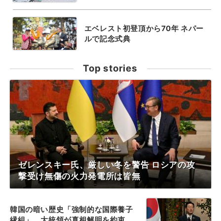
エベレスト初登頂から70年 ネパー
ルで記念式典
Top stories
ゼレンスキー氏、厳しい冬を警告 ロシアの攻
撃受け無傷の火力発電所は皆無
韓国の暗い歴史「強制的な国際養子
縁組」、大統領が真相解明を約束