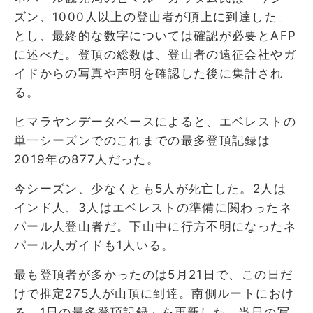
ズン、1000人以上の登山者が頂上に到達した」
とし、最終的な数字については確認が必要とAFP
に述べた。登頂の総数は、登山者の遠征会社やガ
イドからの写真や声明を確認した後に集計され
る。
ヒマラヤンデータベースによると、エベレストの
単一シーズンでのこれまでの最多登頂記録は
2019年の877人だった。
今シーズン、少なくとも5人が死亡した。2人は
インド人、3人はエベレストの準備に関わったネ
パール人登山者だ。下山中に行方不明になったネ
パール人ガイドも1人いる。
最も登頂者が多かったのは5月21日で、この日だ
けで推定275人が山頂に到達。南側ルートにおけ
る「1日の最多登頂記録」を更新した。当日の写