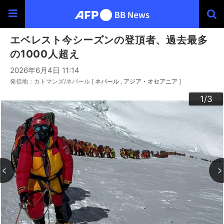
エベレスト今シーズンの登頂者、過去最多
の1000人超え
2026年6月4日 11:14
発信地：カトマンズ/ネパール [
ネパール
アジア・オセアニア
]
3
2
1
/3
/3
/3