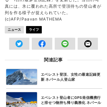
真には、氷に覆われた高所で登頂待ちの登山者が
列を作る様子が捉えられていた。
(c)AFP/Paavan MATHEMA
ニュース
ライフ
関連記事
エベレスト登頂、女性の最速記録更
新 ネパール人登山家
エベレスト登山者にGPS発信機携行
と排せつ物持ち帰り義務化 ネパール