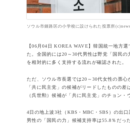
ソウル市鍾路区の小学校に設けられた投票所(c)news
【06月04日 KOREA WAVE】韓国統一
た。全国的には20～30代男性は野党「国民の
を相対的に多く支持する流れが確認された。
ただ、ソウル市長選では20～30代女性の票
「共に民主党」の候補がリードしたものの差は
（呉世勲）候補が「共に民主党」のチョン・
4日の地上波3社（KBS・MBC・SBS）の
男性の「国民の力」候補支持率は55.8％だっ