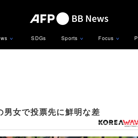
ews
SDGs
Sports
Focus
P
∨
∨
∨
代の男女で投票先に鮮明な差