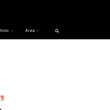
hoto
Area
∨
∨