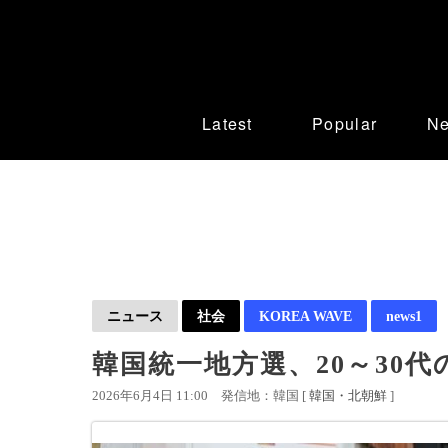
Latest
Popular
N
ニュース
社会
KOREA WAVE
news1
韓国統一地方選、20～30
2026年6月4日 11:00
発信地：韓国 [
韓国・北朝鮮
]