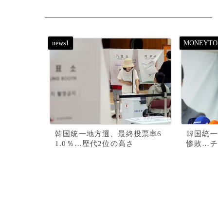
韓国統一地方選、最終投票率6
韓国統一
1.0％…歴代2位の高さ
惨敗…チ