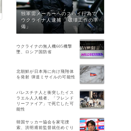
独軍需メーカーへのスパイ行為で
ウクライナ人逮捕 「破壊工作の準
備」
ウクライナの無人機605機撃
墜、ロシア国防省
北朝鮮が日本海に向け飛翔体
を発射 弾道ミサイルの可能性
パレスチナ人と衝突したイス
ラエル人入植者、「フレンド
リーファイア」で死亡した可
能性
韓国サッカー協会を家宅捜
索、洪明甫前監督就任めぐり