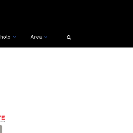
hoto
Area
∨
∨