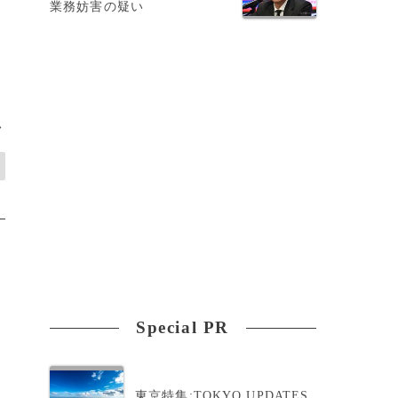
業務妨害の疑い
>
Special PR
東京特集:TOKYO UPDATES