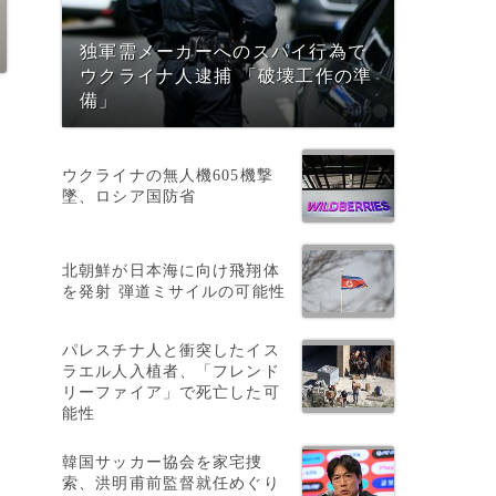
独軍需メーカーへのスパイ行為で
ウクライナ人逮捕 「破壊工作の準
備」
ウクライナの無人機605機撃
墜、ロシア国防省
ク
北朝鮮が日本海に向け飛翔体
を発射 弾道ミサイルの可能性
パレスチナ人と衝突したイス
ラエル人入植者、「フレンド
リーファイア」で死亡した可
能性
韓国サッカー協会を家宅捜
索、洪明甫前監督就任めぐり