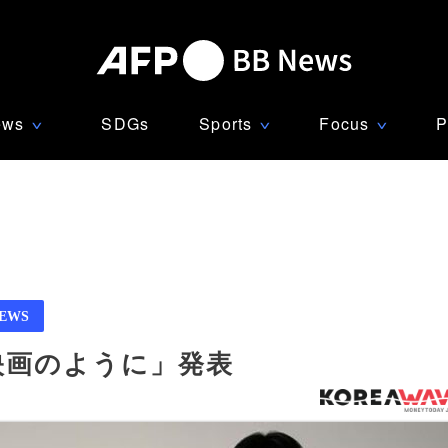
ews
SDGs
Sports
Focus
P
∨
∨
∨
NEWS
映画のように」発表