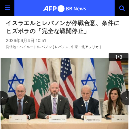
イスラエルとレバノンが停戦合意、条件に
ヒズボラの「完全な戦闘停止」
2026年6月4日 10:51
発信地：ベイルート/レバノン [
レバノン
中東・北アフリカ
]
3
2
1
/3
/3
/3