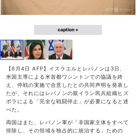
caption +
【6月4日 AFP】イスラエルとレバノンは3日、
米国主導による米首都ワシントンでの協議を終
え、停戦の実施で合意したとの共同声明を発表し
たが、それにはレバノンの親イラン民兵組織ヒズ
ボラによる「完全な戦闘停止」が必要になると述
べた。
両国はまた、レバノン軍が「非国家主体をすべて
排除し、その領域を独占的に統治する」ための