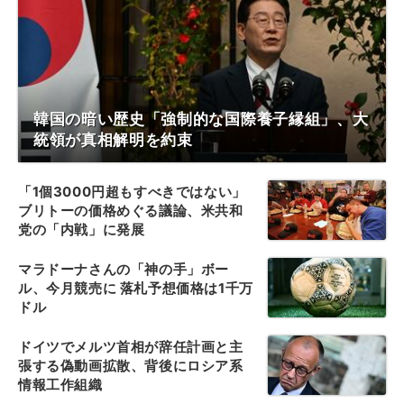
韓国の暗い歴史「強制的な国際養子縁組」、大
統領が真相解明を約束
「1個3000円超もすべきではない」
ブリトーの価格めぐる議論、米共和
党の「内戦」に発展
マラドーナさんの「神の手」ボー
ル、今月競売に 落札予想価格は1千万
ドル
ドイツでメルツ首相が辞任計画と主
張する偽動画拡散、背後にロシア系
情報工作組織