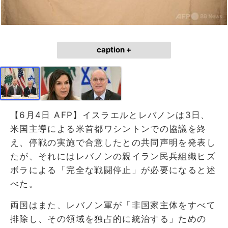
caption +
【6月4日 AFP】イスラエルとレバノンは3日、
米国主導による米首都ワシントンでの協議を終
え、停戦の実施で合意したとの共同声明を発表し
たが、それにはレバノンの親イラン民兵組織ヒズ
ボラによる「完全な戦闘停止」が必要になると述
べた。
両国はまた、レバノン軍が「非国家主体をすべて
排除し、その領域を独占的に統治する」ための