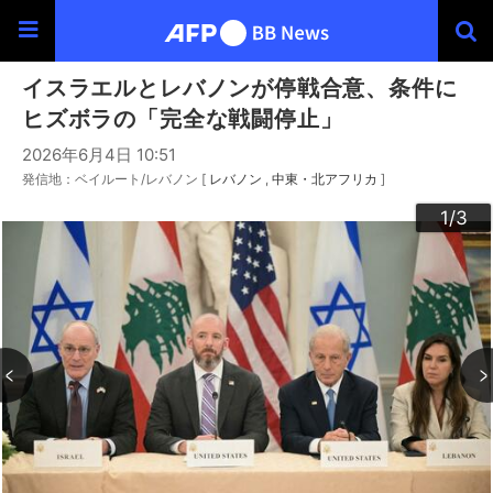
イスラエルとレバノンが停戦合意、条件に
ヒズボラの「完全な戦闘停止」
2026年6月4日 10:51
発信地：ベイルート/レバノン [
レバノン
中東・北アフリカ
]
3
2
1
/3
/3
/3