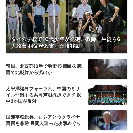
タイの学校で10代少年が発砲、教師・生徒ら6
人殺害 祖父母殺害した後移動
韓国、北西部沿岸で地雷15個回収 豪
雨で北朝鮮から流出か
太平洋諸島フォーラム、中国のミサ
イル非難する共同声明採択できず 親
中2か国が反対
国連事務総長、ロシアとウクライナ
両国を非難 民間人狙った攻撃めぐり