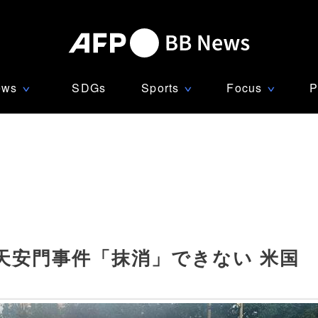
ews
SDGs
Sports
Focus
P
∨
∨
∨
天安門事件「抹消」できない 米国