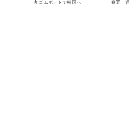
功 ゴムボートで韓国へ
察署」運