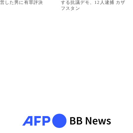
営した男に有罪評決
する抗議デモ、12人逮捕 カザ
フスタン