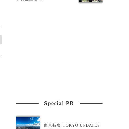
>
Special PR
東京特集:TOKYO UPDATES