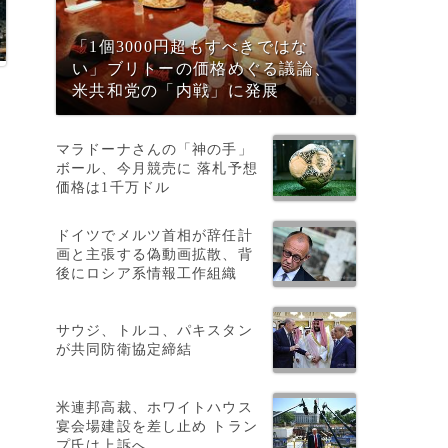
「1個3000円超もすべきではな
い」ブリトーの価格めぐる議論、
米共和党の「内戦」に発展
マラドーナさんの「神の手」
ボール、今月競売に 落札予想
価格は1千万ドル
ドイツでメルツ首相が辞任計
画と主張する偽動画拡散、背
後にロシア系情報工作組織
サウジ、トルコ、パキスタン
が共同防衛協定締結
米連邦高裁、ホワイトハウス
宴会場建設を差し止め トラン
プ氏は上訴へ