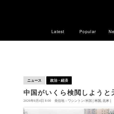
Latest
Popular
N
ニュース
政治・経済
中国がいくら検閲しようと
2026年6月4日 8:00
発信地：ワシントン/米国 [
米国
北米
]