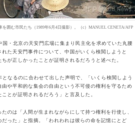
市民たち（1989年6月4日撮影）。（c）MANUEL CENETA/AFP
4日に中国・北京の天安門広場に集まり民主化を求めていた丸腰
された天安門事件について、中国がいくら検閲しようと
たちが正しかったことが証明されるだろうと述べた。
年となるのに合わせて出した声明で、「いくら検閲しよう
自由や平和的な集会の自由という不可侵の権利を守るため
たことが証明されるだろう」と言及した。
ったのは「人間が生まれながらにして持つ権利を行使し、
めだった」と指摘。「われわれは彼らの命を記憶にとど