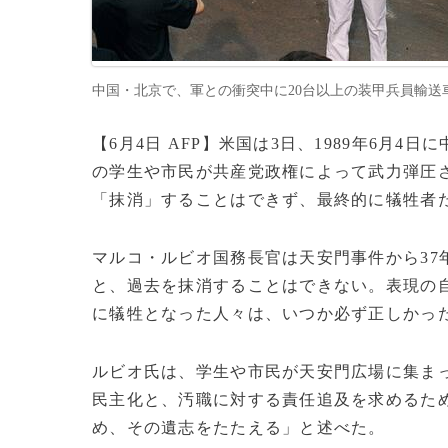
中国・北京で、軍との衝突中に20台以上の装甲兵員輸送車を囲む
【6月4日 AFP】米国は3日、1989年6月
の学生や市民が共産党政権によって武力弾圧
「抹消」することはできず、最終的に犠牲者
マルコ・ルビオ国務長官は天安門事件から37
と、過去を抹消することはできない。表現の
に犠牲となった人々は、いつか必ず正しかっ
ルビオ氏は、学生や市民が天安門広場に集ま
民主化と、汚職に対する責任追及を求めるた
め、その遺志をたたえる」と述べた。