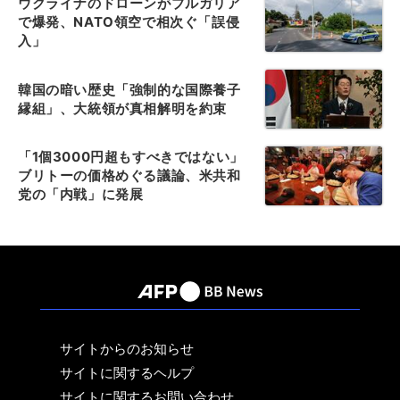
ウクライナのドローンがブルガリア
で爆発、NATO領空で相次ぐ「誤侵
入」
韓国の暗い歴史「強制的な国際養子
縁組」、大統領が真相解明を約束
「1個3000円超もすべきではない」
ブリトーの価格めぐる議論、米共和
党の「内戦」に発展
サイトからのお知らせ
サイトに関するヘルプ
サイトに関するお問い合わせ