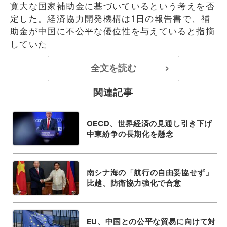
寛大な国家補助金に基づいているという考えを否
定した。経済協力開発機構は1日の報告書で、補
助金が中国に不公平な優位性を与えていると指摘
していた
全文を読む
>
関連記事
OECD、世界経済の見通し引き下げ
中東紛争の長期化を懸念
南シナ海の「航行の自由妥協せず」
比越、防衛協力強化で合意
EU、中国との公平な貿易に向けて対