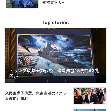
抗措置拡大へ
Top stories
トランプ級原子力戦艦、建造費は15隻で43兆
円か
米民主党予備選、急進左派のイスラ
ム教徒が勝利