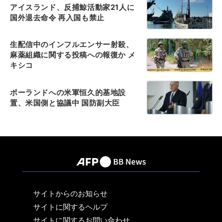
アイスランド、反捕鯨活動家21人に
国外退去命令 再入国も禁止
生配信中のインフルエンサー射殺、
麻薬組織に関する投稿への報復か メ
キシコ
ポーランドへの米軍恒久的基地設
置、米国側と協議中 国防副大臣
サイトからのお知らせ
サイトに関するヘルプ
サイトに関するお問い合わせ