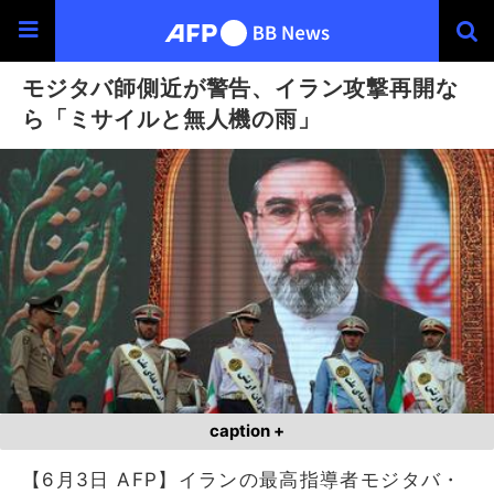
モジタバ師側近が警告、イラン攻撃再開な
ら「ミサイルと無人機の雨」
caption +
【6月3日 AFP】イランの最高指導者モジタバ・