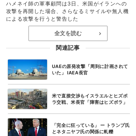
ハメネイ師の軍事顧問は3日、米国がイランへの
攻撃を再開した場合、さらなるミサイルや無人機
による攻撃を行うと警告した
全文を読む
>
関連記事
UAEの原発攻撃「周到に計画されて
いた」 IAEA長官
米で直接交渉もイスラエルとヒズボ
ラ交戦、米長官「障害はヒズボラ」
「完全に狂っている」 ー トランプ氏
とネタニヤフ氏の関係に軋轢