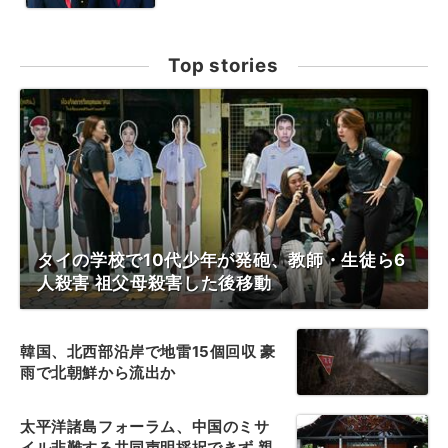
Top stories
タイの学校で10代少年が発砲、教師・生徒ら6
人殺害 祖父母殺害した後移動
韓国、北西部沿岸で地雷15個回収 豪
雨で北朝鮮から流出か
太平洋諸島フォーラム、中国のミサ
イル非難する共同声明採択できず 親