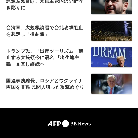
急進左派台頭、米民主党内の分断浮
き彫りに
台湾軍、大規模演習で台北攻撃阻止
を想定し「橋封鎖」
トランプ氏、「出産ツーリズム」禁
止する大統領令に署名 「出生地主
義」見直し継続へ
国連事務総長、ロシアとウクライナ
両国を非難 民間人狙った攻撃めぐり