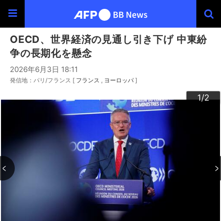
OECD、世界経済の見通し引き下げ 中東紛
争の長期化を懸念
2026年6月3日 18:11
発信地：パリ/フランス [
フランス
ヨーロッパ
]
2
1
/2
/2