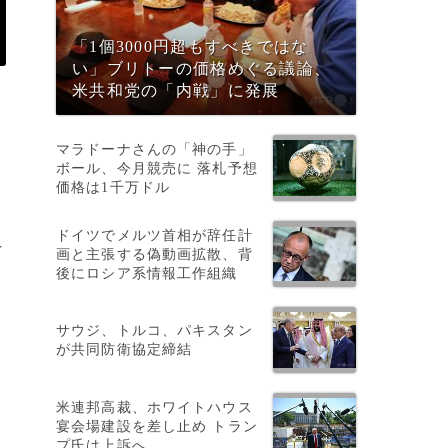
「1個3000円超もすべきではな
い」ブリトーの価格めぐる議論、
米共和党の「内戦」に発展
マラドーナさんの「神の手」
ボール、今月競売に 落札予想
価格は1千万ドル
ドイツでメルツ首相が辞任計
を
画と主張する偽動画拡散、背
後にロシア系情報工作組織
サウジ、トルコ、パキスタン
が共同防衛協定締結
米連邦高裁、ホワイトハウス
宴会場建設を差し止め トラン
プ氏は上訴へ