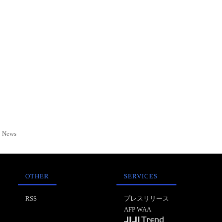
News
OTHER
SERVICES
RSS
プレスリリース
AFP WAA