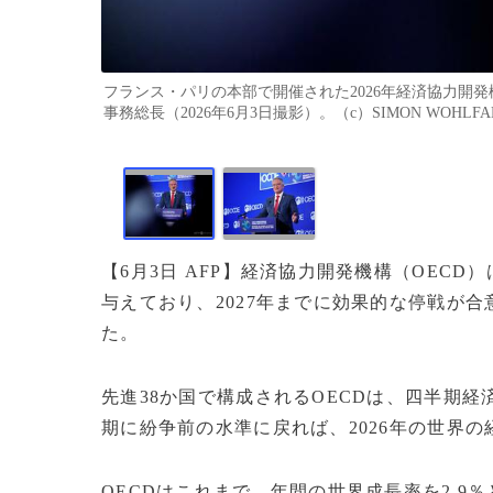
フランス・パリの本部で開催された2026年経済協力開発
事務総長（2026年6月3日撮影）。（c）SIMON WOHLFAH
【6月3日 AFP】経済協力開発機構（OEC
与えており、2027年までに効果的な停戦が
た。
先進38か国で構成されるOECDは、四半期
期に紛争前の水準に戻れば、2026年の世界の
OECDはこれまで、年間の世界成長率を2.9