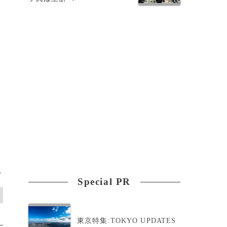
ロ
>
Special PR
東京特集:TOKYO UPDATES