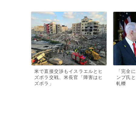
米で直接交渉もイスラエルとヒ
「完全に
ズボラ交戦、米長官「障害はヒ
ンプ氏と
ズボラ」
軋轢