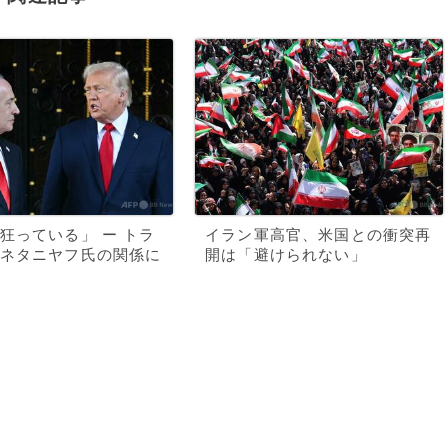
狂っている」 ー トラ
イラン軍高官、米国との衝突再
ネタニヤフ氏の関係に
開は「避けられない」