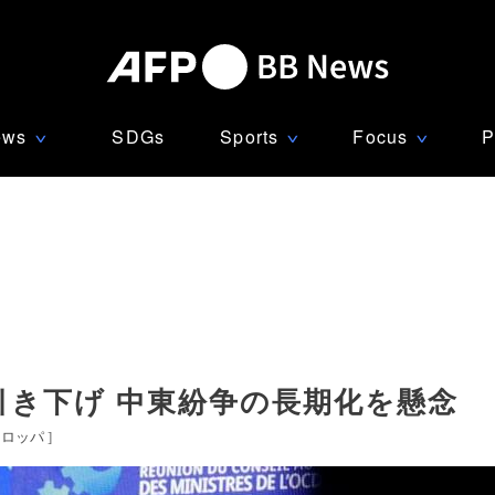
ews
SDGs
Sports
Focus
P
∨
∨
∨
引き下げ 中東紛争の長期化を懸念
ーロッパ
]