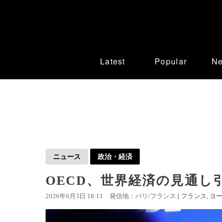
Latest
Popular
N
ニュース
政治・経済
OECD、世界経済の見通し
2026年6月3日 18:11
発信地：パリ/フランス [
フランス
ヨ