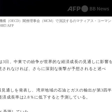
機構（OECD）閣僚理事会（MCM）で演説するのマティアス・コーマン
RT/AFP
D）は3日、中東での紛争が世界的な経済成長の見通しに影響
合意されなければ、さらに深刻な衝撃が予想されると述べ
経済見通しを発表し、湾岸地域の石油とガスの輸出が第3四半
経済成長率は2.8％に低下すると予測している。
％と予測していた。