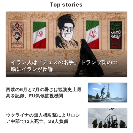
Top stories
イラン人は「チェスの名手」 トランプ氏の比
喩にイランが反論
西欧の6月と7月の暑さは観測史上最
高を記録、EU気候監視機関
ウクライナの無人機攻撃によりロシ
ア中部で12人死亡、39人負傷