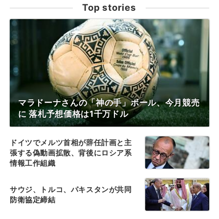
Top stories
マラドーナさんの「神の手」ボール、今月競売
に 落札予想価格は1千万ドル
ドイツでメルツ首相が辞任計画と主
張する偽動画拡散、背後にロシア系
情報工作組織
サウジ、トルコ、パキスタンが共同
防衛協定締結