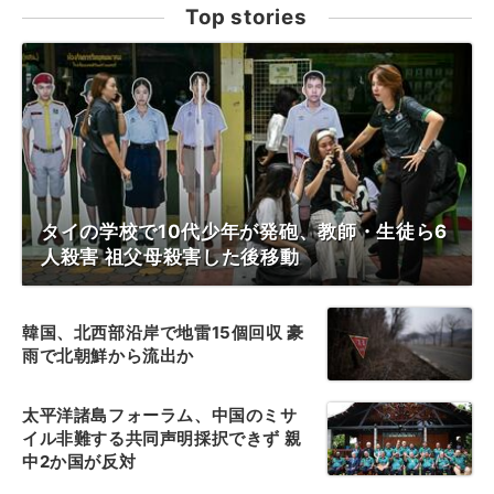
Top stories
タイの学校で10代少年が発砲、教師・生徒ら6
人殺害 祖父母殺害した後移動
韓国、北西部沿岸で地雷15個回収 豪
雨で北朝鮮から流出か
太平洋諸島フォーラム、中国のミサ
イル非難する共同声明採択できず 親
中2か国が反対