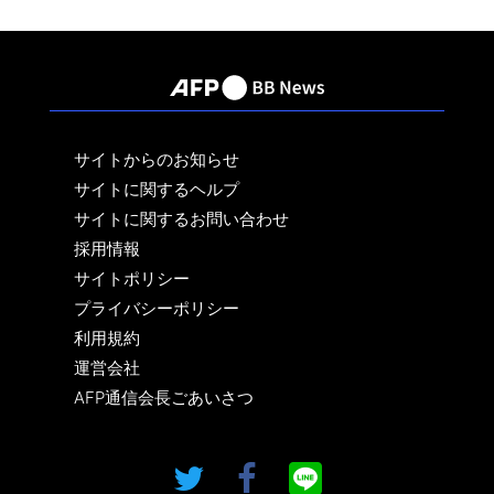
サイトからのお知らせ
サイトに関するヘルプ
サイトに関するお問い合わせ
採用情報
サイトポリシー
プライバシーポリシー
利用規約
運営会社
AFP通信会長ごあいさつ