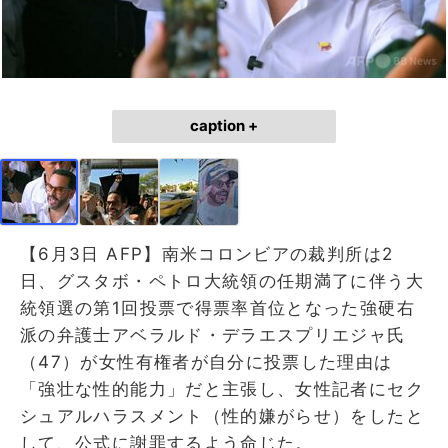
caption +
【6月3日 AFP】南米コロンビアの裁判所は2
日、グスタボ・ペトロ大統領の任期満了に伴う大
統領選の第1回投票で得票率首位となった強硬右
派の弁護士アベラルド・デラエスプリエジャ氏
（47）が女性有権者が自分に投票した理由は
「強壮な性的能力」だと主張し、女性記者にセク
シュアルハラスメント（性的嫌がらせ）をしたと
して、公式に謝罪するよう命じた。