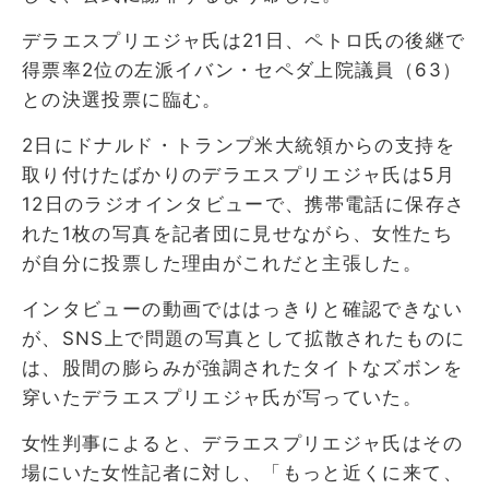
デラエスプリエジャ氏は21日、ペトロ氏の後継で
得票率2位の左派イバン・セペダ上院議員（63）
との決選投票に臨む。
2日にドナルド・トランプ米大統領からの支持を
取り付けたばかりのデラエスプリエジャ氏は5月
12日のラジオインタビューで、携帯電話に保存さ
れた1枚の写真を記者団に見せながら、女性たち
が自分に投票した理由がこれだと主張した。
インタビューの動画でははっきりと確認できない
が、SNS上で問題の写真として拡散されたものに
は、股間の膨らみが強調されたタイトなズボンを
穿いたデラエスプリエジャ氏が写っていた。
女性判事によると、デラエスプリエジャ氏はその
場にいた女性記者に対し、「もっと近くに来て、