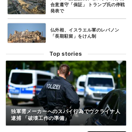
合意遵守「保証」 トランプ氏の停戦
発表で
仏外相、イスラエル軍のレバノン
「長期駐留」をけん制
Top stories
独軍需メーカーへのスパイ行為でウクライナ人
逮捕 「破壊工作の準備」