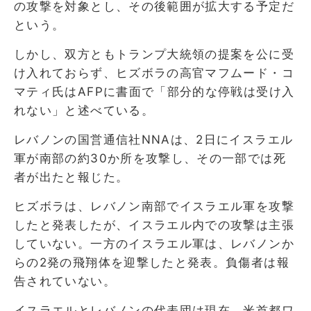
の攻撃を対象とし、その後範囲が拡大する予定だ
という。
しかし、双方ともトランプ大統領の提案を公に受
け入れておらず、ヒズボラの高官マフムード・コ
マティ氏はAFPに書面で「部分的な停戦は受け入
れない」と述べている。
レバノンの国営通信社NNAは、2日にイスラエル
軍が南部の約30か所を攻撃し、その一部では死
者が出たと報じた。
ヒズボラは、レバノン南部でイスラエル軍を攻撃
したと発表したが、イスラエル内での攻撃は主張
していない。一方のイスラエル軍は、レバノンか
らの2発の飛翔体を迎撃したと発表。負傷者は報
告されていない。
イスラエルとレバノンの代表団は現在、米首都ワ