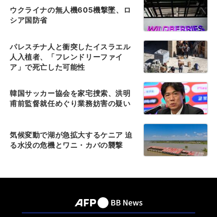
ウクライナの無人機605機撃墜、ロ
シア国防省
パレスチナ人と衝突したイスラエル
人入植者、「フレンドリーファイ
ア」で死亡した可能性
韓国サッカー協会を家宅捜索、洪明
甫前監督就任めぐり業務妨害の疑い
気候変動で湖が急拡大するケニア 迫
る水没の危機とワニ・カバの襲撃