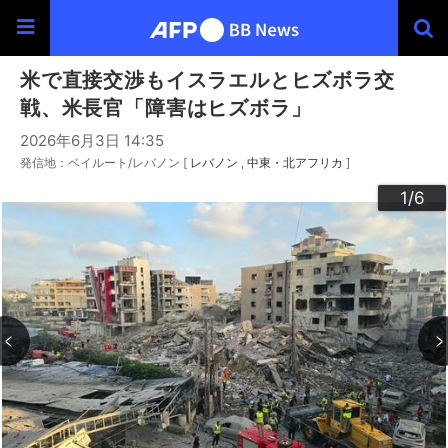
米で直接交渉もイスラエルとヒズボラ交
戦、米長官「障害はヒズボラ」
2026年6月3日 14:35
発信地：ベイルート/レバノン [
レバノン
中東・北アフリカ
]
3
4
6
2
5
1
/6
/6
/6
/6
/6
/6