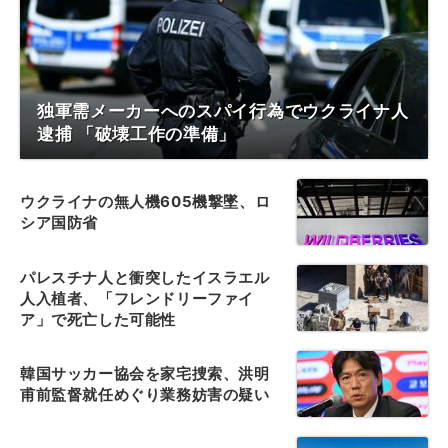
独軍需メーカーへのスパイ行為でウクライナ人
逮捕 「破壊工作の準備」
ウクライナの無人機605機撃墜、ロ
シア国防省
パレスチナ人と衝突したイスラエル
人入植者、「フレンドリーファイ
ア」で死亡した可能性
韓国サッカー協会を家宅捜索、洪明
甫前監督就任めぐり業務妨害の疑い