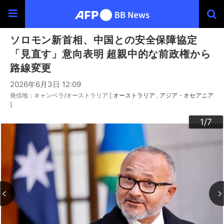
ソロモン新首相、中国との安全保障協定
「見直す」意向表明 超親中的な前政権から
路線変更
2026年6月3日 12:09
発信地：キャンベラ/オーストラリア [
オーストラリア
アジア・オセアニア
]
3
4
6
2
5
7
1
/7
/7
/7
/7
/7
/7
/7