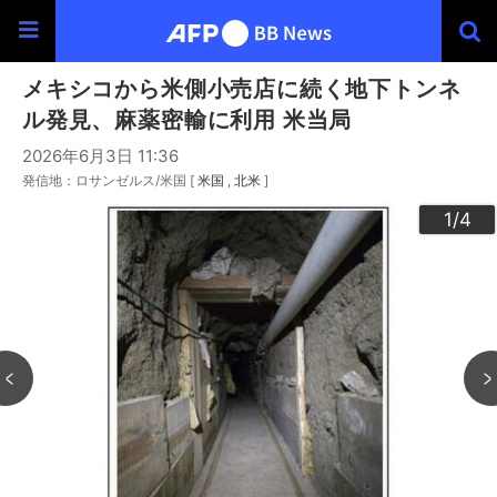
メキシコから米側小売店に続く地下トンネ
ル発見、麻薬密輸に利用 米当局
2026年6月3日 11:36
発信地：ロサンゼルス/米国 [
米国
北米
]
3
4
2
1
/4
/4
/4
/4