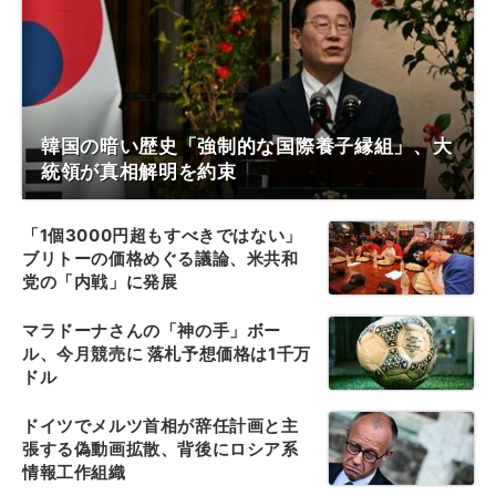
韓国の暗い歴史「強制的な国際養子縁組」、大
統領が真相解明を約束
「1個3000円超もすべきではない」
ブリトーの価格めぐる議論、米共和
党の「内戦」に発展
マラドーナさんの「神の手」ボー
ル、今月競売に 落札予想価格は1千万
ドル
ドイツでメルツ首相が辞任計画と主
張する偽動画拡散、背後にロシア系
情報工作組織