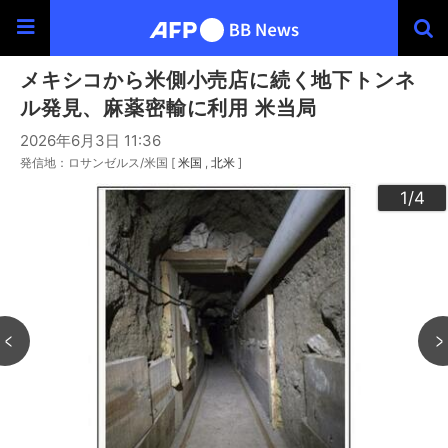
メキシコから米側小売店に続く地下トンネ
ル発見、麻薬密輸に利用 米当局
2026年6月3日 11:36
発信地：ロサンゼルス/米国 [
米国
北米
]
3
4
2
1
/4
/4
/4
/4