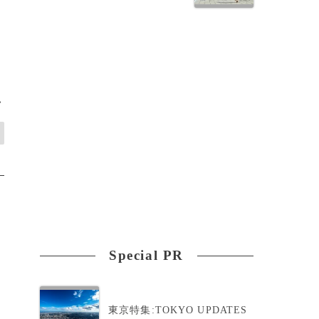
>
Special PR
東京特集:TOKYO UPDATES