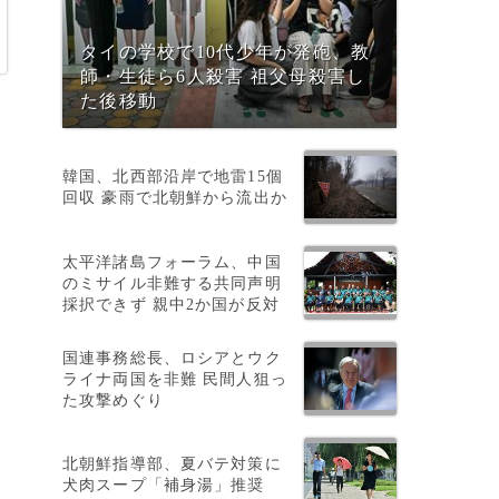
タイの学校で10代少年が発砲、教
師・生徒ら6人殺害 祖父母殺害し
た後移動
韓国、北西部沿岸で地雷15個
回収 豪雨で北朝鮮から流出か
太平洋諸島フォーラム、中国
のミサイル非難する共同声明
採択できず 親中2か国が反対
国連事務総長、ロシアとウク
ライナ両国を非難 民間人狙っ
た攻撃めぐり
北朝鮮指導部、夏バテ対策に
犬肉スープ「補身湯」推奨