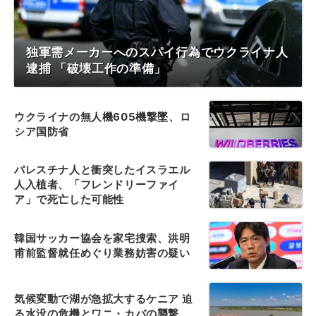
独軍需メーカーへのスパイ行為でウクライナ人
逮捕 「破壊工作の準備」
ウクライナの無人機605機撃墜、ロ
シア国防省
パレスチナ人と衝突したイスラエル
人入植者、「フレンドリーファイ
ア」で死亡した可能性
韓国サッカー協会を家宅捜索、洪明
甫前監督就任めぐり業務妨害の疑い
気候変動で湖が急拡大するケニア 迫
る水没の危機とワニ・カバの襲撃