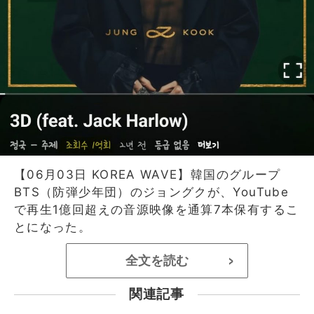
【06月03日 KOREA WAVE】韓国のグループ
BTS（防弾少年団）のジョングクが、YouTube
で再生1億回超えの音源映像を通算7本保有するこ
とになった。
全文を読む
>
関連記事