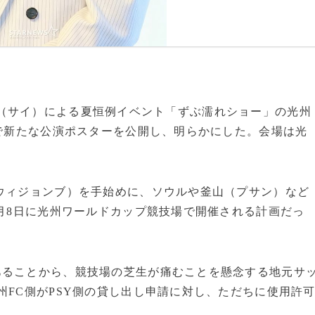
手PSY（サイ）による夏恒例イベント「ずぶ濡れショー」の光州
Sで新たな公演ポスターを公開し、明らかにした。会場は光
ウィジョンブ）を手始めに、ソウルや釜山（プサン）など
8月8日に光州ワールドカップ競技場で開催される計画だっ
あることから、競技場の芝生が痛むことを懸念する地元サ
州FC側がPSY側の貸し出し申請に対し、ただちに使用許