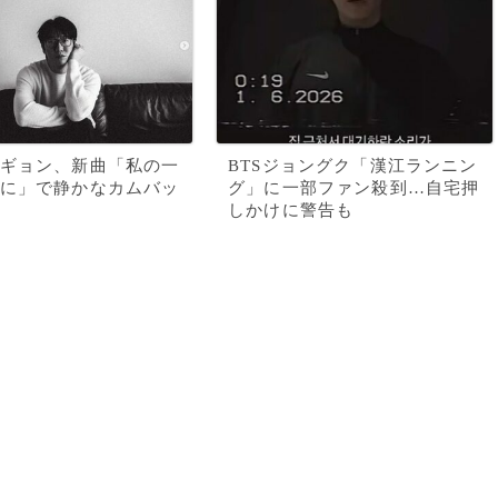
ギョン、新曲「私の一
BTSジョングク「漢江ランニン
に」で静かなカムバッ
グ」に一部ファン殺到…自宅押
しかけに警告も