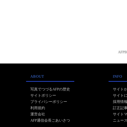
AFP
ABOUT
INFO
写真でつづるAFPの歴史
サイト
サイトポリシー
サイト
プライバシーポリシー
採用情
利用規約
訂正記
運営会社
サイト
AFP通信会長ごあいさつ
ニュー