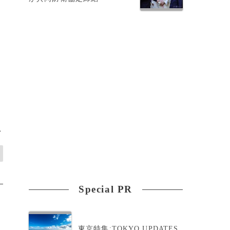
>
Special PR
東京特集:TOKYO UPDATES