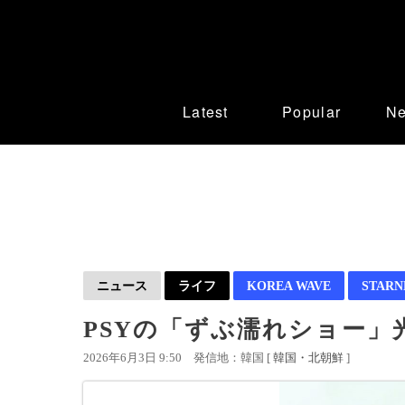
Latest
Popular
N
ニュース
ライフ
KOREA WAVE
STAR
PSYの「ずぶ濡れショー
2026年6月3日 9:50
発信地：韓国 [
韓国・北朝鮮
]