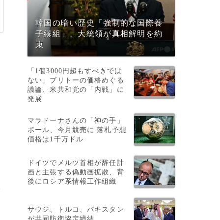
韓国の暗い歴史「強制的な国際養
子縁組」、大統領が真相解明を約
束
「1個3000円超もすべきでは
ない」ブリトーの価格めぐる
議論、米共和党の「内戦」に
発展
マラドーナさんの「神の手」
ボール、今月競売に 落札予想
価格は1千万ドル
ドイツでメルツ首相が辞任計
画と主張する偽動画拡散、背
後にロシア系情報工作組織
ッ
可
サウジ、トルコ、パキスタン
が共同防衛協定締結