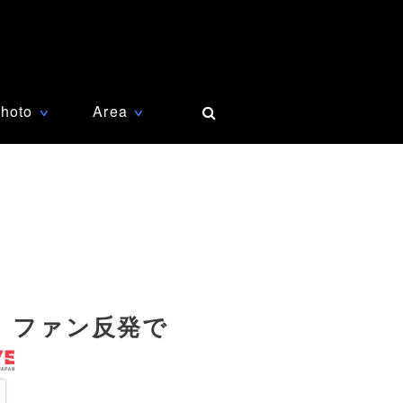
hoto
Area
∨
∨
、ファン反発で