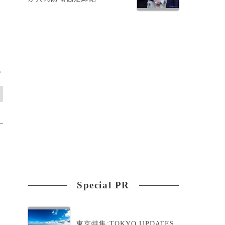
>
Special PR
東京特集:TOKYO UPDATES