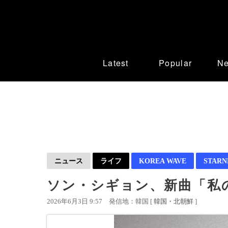
Latest
Popular
N
ニュース
ライフ
KOREA WAVE
STAR
ソン・シギョン、新曲「私
2026年6月3日 9:57
発信地：韓国 [
韓国・北朝鮮
]