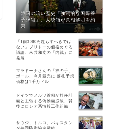
韓国の暗い歴史「強制的な国際養
子縁組」、大統領が真相解明を約
束
「1個3000円超もすべきでは
イ
ない」ブリトーの価格めぐる
議論、米共和党の「内戦」に
発展
マラドーナさんの「神の手」
ボール、今月競売に 落札予想
価格は1千万ドル
待
ドイツでメルツ首相が辞任計
画と主張する偽動画拡散、背
後にロシア系情報工作組織
サウジ、トルコ、パキスタン
が共同防衛協定締結