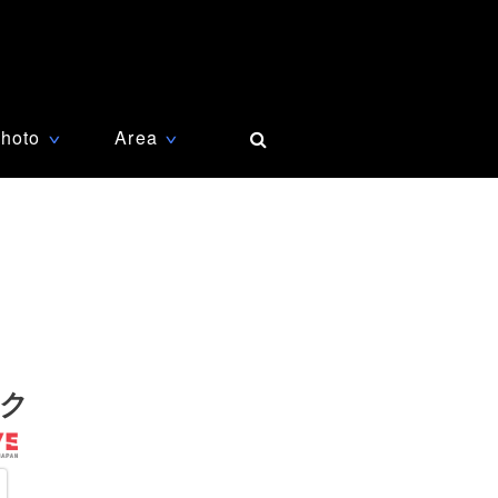
hoto
Area
∨
∨
ク