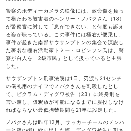
警察のボディーカメラの映像には、致命傷を負っ
て横たわる被害者のヘンリー・ノバクさん（18）
が警察官に対して「息ができない」と何度も訴え
る姿が映っている。この事件には極右が便乗し、
事件が起きた南部サウサンプトンの集会で演説し
た著名な極右活動家トミー・ロビンソン氏は、警
察が白人を「2級市民」として扱っていると主張
した。
サウザンプトン刑事法院は1日、刃渡り21センチ
の儀礼用のナイフでノバクさんを刺殺したとし
て、ビクラム・ディグワ被告（23）に終身刑を
言い渡し、仮釈放が可能になるまでに服役しなけ
ればならない最低拘禁期間を21年に設定した。
ノバクさんは昨年12月、サッカーチームのメンバ
ーと夜の街に繰り出した際、ディグワ被告に刺さ