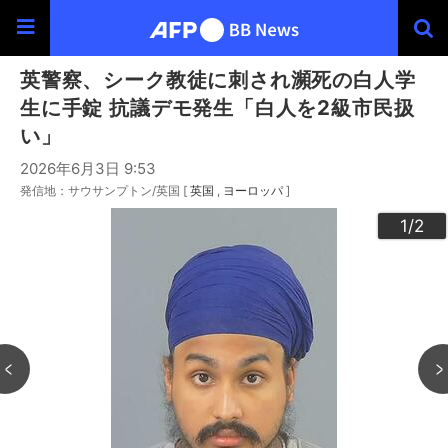
英警察、シーク教徒に刺され瀕死の白人学
生に手錠 抗議デモ発生「白人を2級市民扱
い」
2026年6月3日 9:53
発信地：サウサンプトン/英国 [
英国
ヨーロッパ
]
2
1
/2
/2