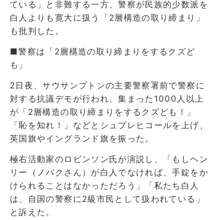
ている」と非難する一方、警察が民族的少数派を
白人よりも寛大に扱う「2層構造の取り締まり」
も批判した。
■警察は「2層構造の取り締まりをするクズど
も」
2日夜、サウサンプトンの主要警察署前で警察に
対する抗議デモが行われ、集まった1000人以上
が「2層構造の取り締まりをするクズども！」
「恥を知れ！」などとシュプレヒコールを上げ、
英国旗やイングランド旗を振った。
極右活動家のロビンソン氏が演説し、「もしヘン
リー（ノバクさん）が白人でなければ、手錠をか
けられることはなかっただろう」「私たち白人
は、自国の警察に2級市民として扱われている」
と訴えた。