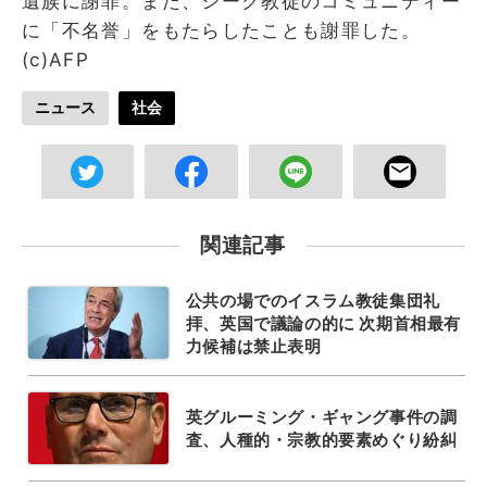
遺族に謝罪。また、シーク教徒のコミュニティー
に「不名誉」をもたらしたことも謝罪した。
(c)AFP
ニュース
社会
関連記事
公共の場でのイスラム教徒集団礼
拝、英国で議論の的に 次期首相最有
力候補は禁止表明
英グルーミング・ギャング事件の調
査、人種的・宗教的要素めぐり紛糾