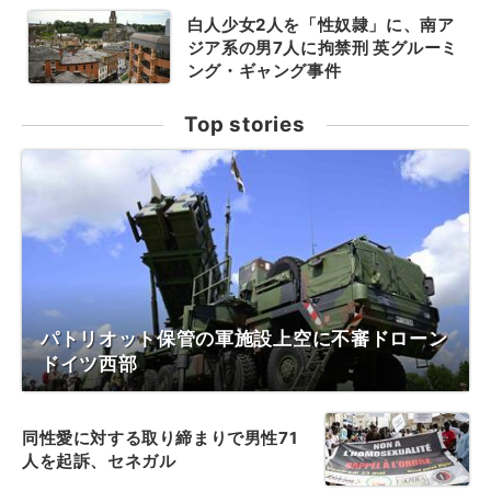
白人少女2人を「性奴隷」に、南ア
ジア系の男7人に拘禁刑 英グルーミ
ング・ギャング事件
Top stories
パトリオット保管の軍施設上空に不審ドローン
ドイツ西部
同性愛に対する取り締まりで男性71
人を起訴、セネガル