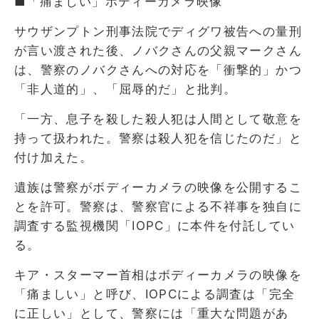
■「痛ましい」ボディーカメラ映像
サウザンプトン刑事法院でディグワ被告への量刑
が言い渡された後、ノバクさんの父親マークさん
は、警察のノバクさんへの対応を「衝撃的」かつ
「非人道的」、「屈辱的だ」と批判。
「一方、息子を殺した殺人犯は人間として敬意を
持って扱われた。警察は殺人犯を信じたのだ」と
付け加えた。
遺族は警察がボディーカメラの映像を公開するこ
とを許可。警察は、警察官による不祥事を独自に
調査する監視機関「IOPC」に本件を付託してい
る。
キア・スターマー首相はボディーカメラの映像を
「痛ましい」と呼び、IOPCによる調査は「完全
に正しい」として、警察には「重大な問題があ