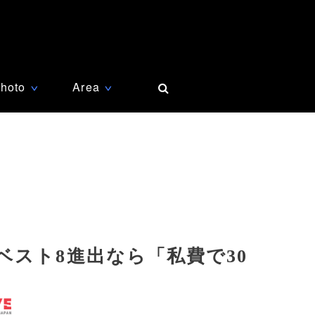
hoto
Area
∨
∨
スト8進出なら「私費で30