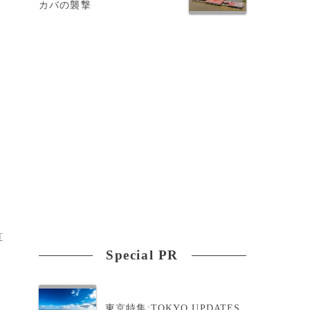
カバの襲撃
、
算
Special PR
東京特集:TOKYO UPDATES