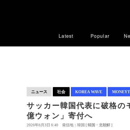
Latest
Popular
N
ニュース
社会
KOREA WAVE
MONEYT
サッカー韓国代表に破格の
億ウォン」寄付へ
2026年6月3日 6:40
発信地：韓国 [
韓国・北朝鮮
]