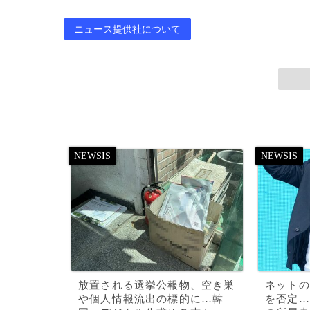
ニュース提供社について
放置される選挙公報物、空き巣
ネットの
や個人情報流出の標的に…韓
を否定…