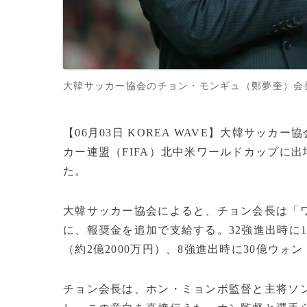
大韓サッカー協会のチョン・モンギュ（鄭夢奎）会長(c)
【06月03日 KOREA WAVE】大韓サッ
カー連盟（FIFA）北中米ワールドカップに
た。
大韓サッカー協会によると、チョン会長は「
に、報奨金を追加で支給する。32強進出時に10
（約2億2000万円）、8強進出時に30億ウォ
チョン会長は、ホン・ミョンボ監督と主将ソ