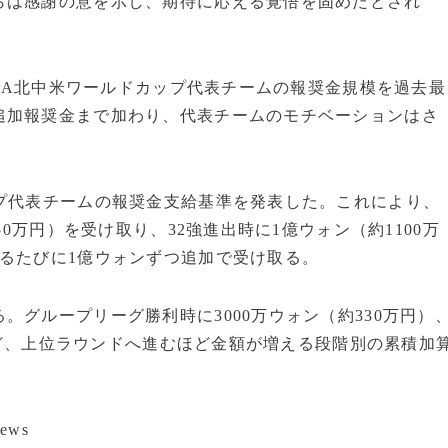
らは感謝の意を示し、期待に応える覚悟を固めたとされ
IFA北中米ワールドカップ代表チームの報奨金規模を過去最
追加報奨金まで加わり、代表チームのモチベーションはさ
プ代表チームの報奨金支給基準を発表した。これにより、
50万円）を受け取り、32強進出時に1億ウォン（約1100万
るたびに1億ウォンずつ追加で受け取る。
グループリーグ勝利時に3000万ウォン（約330万円）
）など、上位ラウンドへ進むほど金額が増える段階別の累積加
ews