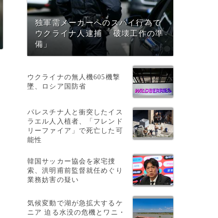
独軍需メーカーへのスパイ行為で
ウクライナ人逮捕 「破壊工作の準
備」
ウクライナの無人機605機撃
墜、ロシア国防省
パレスチナ人と衝突したイス
ラエル人入植者、「フレンド
リーファイア」で死亡した可
能性
韓国サッカー協会を家宅捜
索、洪明甫前監督就任めぐり
業務妨害の疑い
気候変動で湖が急拡大するケ
ニア 迫る水没の危機とワニ・