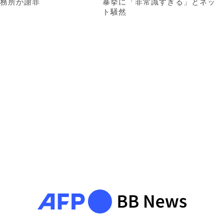
務所が謝罪
暴挙に「非常識すぎる」とネッ
ト騒然