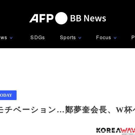
ews
SDGs
Sports
Focus
P
∨
∨
∨
ODAY
モチベーション…鄭夢奎会長、W杯ベ