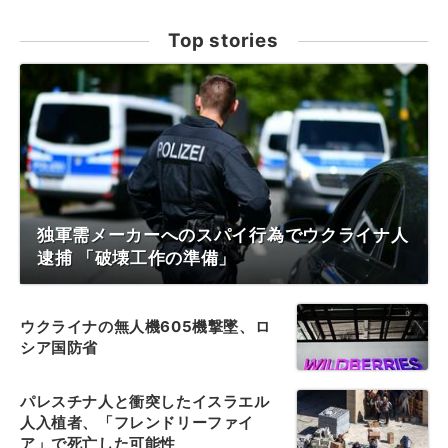
Top stories
独軍需メーカーへのスパイ行為でウクライナ人
逮捕 「破壊工作の準備」
ウクライナの無人機605機撃墜、ロ
シア国防省
パレスチナ人と衝突したイスラエル
人入植者、「フレンドリーファイ
ア」で死亡した可能性