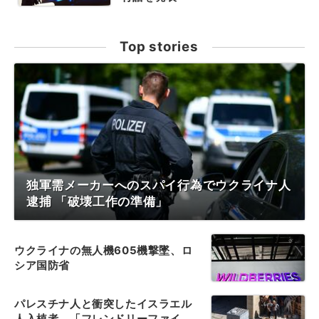
Top stories
独軍需メーカーへのスパイ行為でウクライナ人
逮捕 「破壊工作の準備」
ウクライナの無人機605機撃墜、ロ
シア国防省
パレスチナ人と衝突したイスラエル
人入植者、「フレンドリーファイ